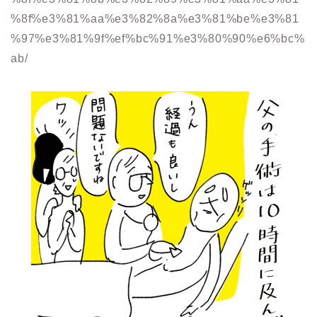
%8f%e3%81%aa%e3%82%8a%e3%81%be%e3%81
%97%e3%81%9f%ef%bc%91%e3%80%90%e6%bc%
ab/