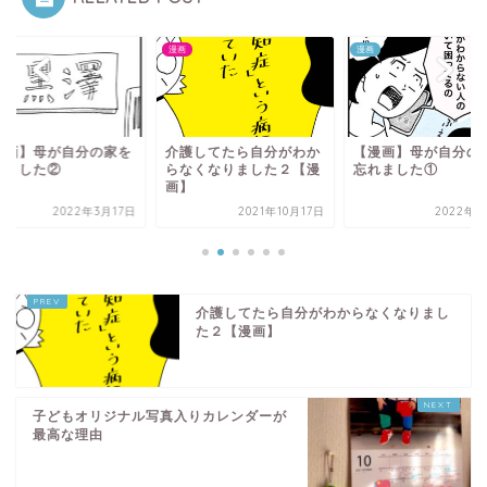
漫画
漫画
漫画】母が自分の家を
介護してたら自分がわか
【漫画】母が自分の
れました②
らなくなりました２【漫
忘れました①
画】
2022年3月17日
2021年10月17日
2022年3
介護してたら自分がわからなくなりまし
た２【漫画】
子どもオリジナル写真入りカレンダーが
最高な理由