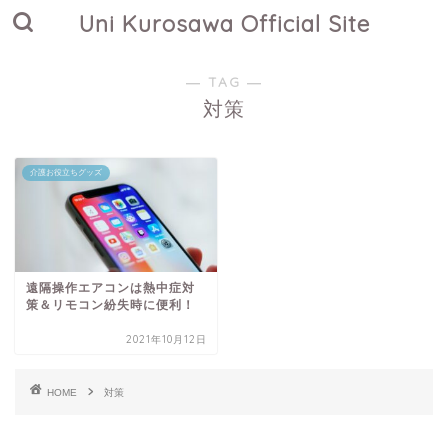
Uni Kurosawa Official Site
― TAG ―
対策
介護お役立ちグッズ
遠隔操作エアコンは熱中症対
策＆リモコン紛失時に便利！
2021年10月12日
HOME
対策